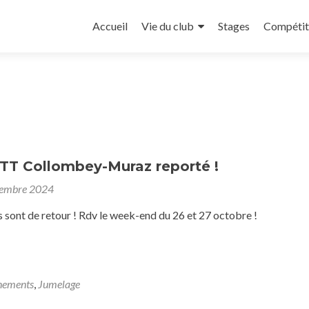
Aller
au
Accueil
Vie du club
Stages
Compétit
contenu
principal
TT Collombey-Muraz reporté !
tembre 2024
 sont de retour ! Rdv le week-end du 26 et 27 octobre !
nements
,
Jumelage