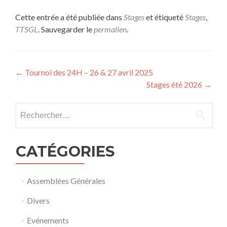
Cette entrée a été publiée dans
Stages
et étiqueté
Stages
,
TTSGL
. Sauvegarder le
permalien
.
Navigation
←
Tournoi des 24H – 26 & 27 avril 2025
Stages été 2026
→
de
l’article
Rechercher :
CATÉGORIES
Assemblées Générales
Divers
Evénements